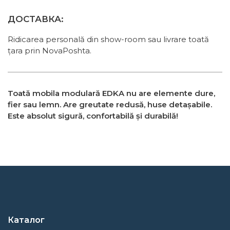
ДОСТАВКА:
Ridicarea personală din show-room sau livrare toată
țara prin NovaPoshta.
Toată mobila modulară EDKA nu are elemente dure,
fier sau lemn. Are greutate redusă, huse detașabile.
Este absolut sigură, confortabilă și durabilă!
Каталог