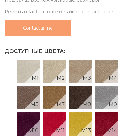
Pentru a clarifica toate detaliile - contactați-ne
Сontactați-ne
ДОСТУПНЫЕ ЦВЕТА:
M1
M2
M3
M4
M5
M7
M8
M9
M10
M11
M13
M14