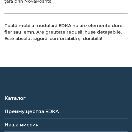
țara prin NovaPoshta.
Toată mobila modulară EDKA nu are elemente dure,
fier sau lemn. Are greutate redusă, huse detașabile.
Este absolut sigură, confortabilă și durabilă!
Каталог
Преимущества EDKA
Наша миссия