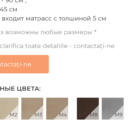
- 90 см ;
 45 см
 входит матрасс с толшиной 5 см
аз возможны любые размеры *
clarifica toate detaliile - contactați-ne
tactați-ne
НЫЕ ЦВЕТА:
M2
M3
M4
M5
M7
M8
M9