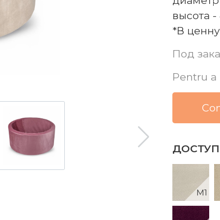
диаметр 
высота -
*В ценну
Под зак
Pentru a 
Сon
ДОСТУП
M1