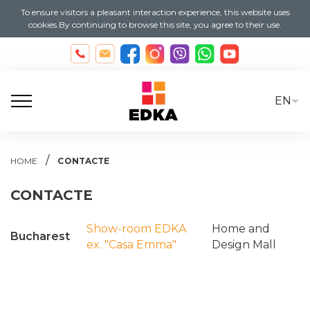
To ensure visitors a pleasant interaction experience, this website uses
cookies.By continuing to browse this site, you agree to their use.
EN
/
HOME
CONTACTE
CONTACTE
Show-room EDKA
Home and
Bucharest
ex. "Casa Emma"
Design Mall