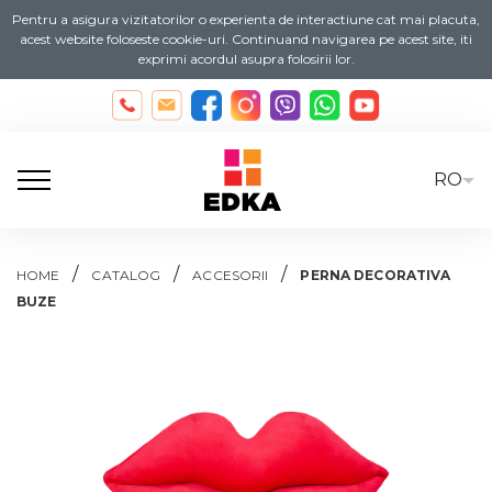
Pentru a asigura vizitatorilor o experienta de interactiune cat mai placuta,
acest website foloseste cookie-uri. Continuand navigarea pe acest site, iti
exprimi acordul asupra folosirii lor.
RO
/
/
/
HOME
CATALOG
ACCESORII
PERNA DECORATIVA
BUZE