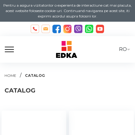
Pentru a asigura vizitatorilor o experienta de interactiune cat mai placuta,
acest website foloseste cookie-uri. Continuand navigarea pe acest site, iti
exprimi acordul asupra folosirii lor.
RO
/
HOME
CATALOG
CATALOG