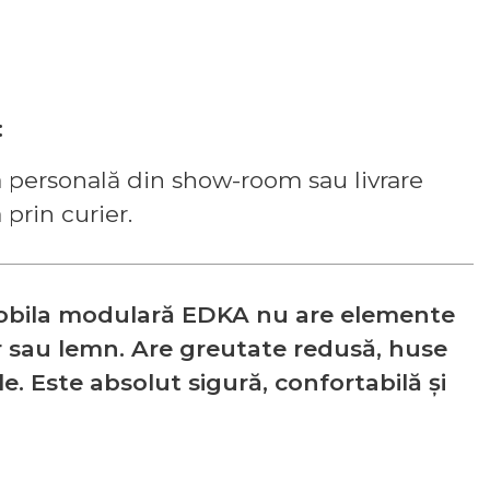
4
15
M16
M17
M18
M19
M20
M21
M22
M23
M25
M26
M27
M28
M31
M32
M33
M34
M35
M36
M37
M42
M48
M84
M101
P1
P2
P3
P4
P5
P6
P7
P8
P9
P10
P11
P12
P13
P14
P15
P16
P17
9
30
:
 personală din show-room sau livrare
 prin curier.
obila modulară EDKA nu are elemente
er sau lemn. Are greutate redusă, huse
e. Este absolut sigură, confortabilă și