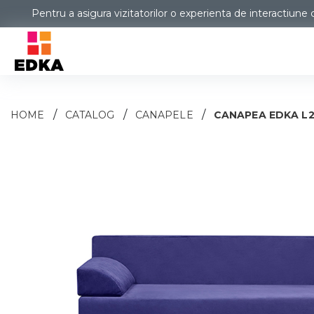
Pentru a asigura vizitatorilor o experienta de interactiune c
/
/
/
HOME
CATALOG
CANAPELE
CANAPEA EDKA L2