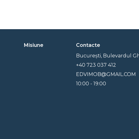
Misiune
Contacte
București, Bulevardul G
+40 723 037 412
EDVIMOB@GMAIL.COM
10:00 - 19:00