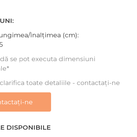
UNI:
lungimea/înalțimea (cm):
5
dă se pot executa dimensiuni
le*
clarifica toate detaliile - contactați-ne
tactați-ne
E DISPONIBILE