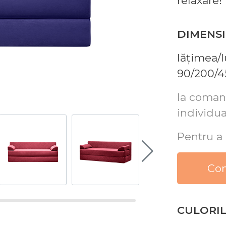
relaxare!
DIMENSI
lățimea/
90/200/4
la coman
individua
Pentru a 
Сon
CULORIL