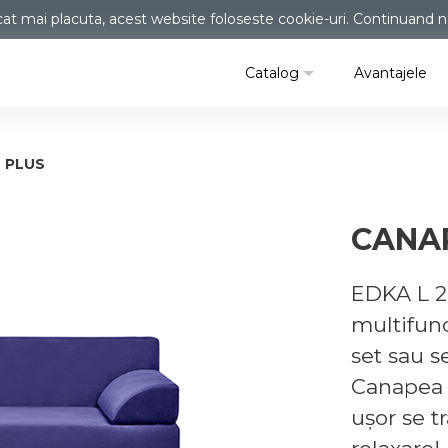
at mai placuta, acest website foloseste cookie-uri. Continuand navi
Catalog
Avantajele
 PLUS
CANAP
EDKA L 2
multifunc
set sau s
Canapea î
ușor se 