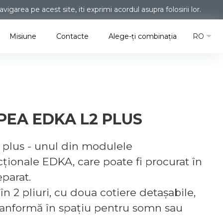
garea pe acest site, iti exprimi acordul asupra folosirii lor.
RO
Misiune
Contacte
Alege-ți combinația
EA EDKA L2 PLUS
 plus - unul din modulele
ționale EDKA, care poate fi procurat în
eparat.
n 2 pliuri, cu doua cotiere detașabile,
tranformă în spațiu pentru somn sau