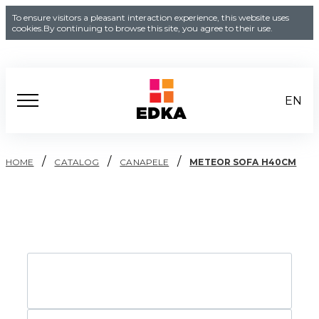
To ensure visitors a pleasant interaction experience, this website uses
cookies.By continuing to browse this site, you agree to their use.
EN
/
/
/
HOME
CATALOG
CANAPELE
METEOR SOFA H40CM