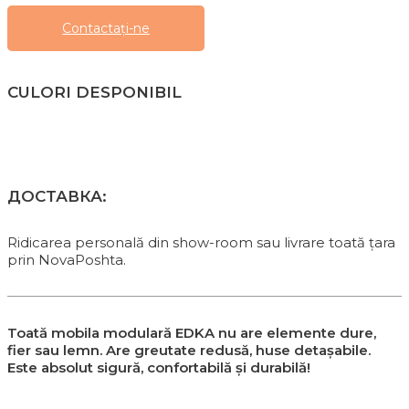
Сontactați-ne
CULORI DESPONIBIL
1
M2
M3
M4
M5
M7
M8
M9
M10
M11
M13
M14
M15
M16
M17
M18
M19
M20
M21
M22
M23
M25
M26
M27
M28
M31
M32
M33
M34
M35
M36
M37
M42
M48
M84
M101
P1
P2
P3
P4
P5
P6
P7
P8
P9
P10
P11
P12
P13
P14
P15
P16
P17
P18
P19
P20
P21
P22
P23
P24
P25
P26
M27
M28
M29
M30
ДОСТАВКА:
Ridicarea personală din show-room sau livrare toată țara
prin NovaPoshta.
Toată mobila modulară EDKA nu are elemente dure,
fier sau lemn. Are greutate redusă, huse detașabile.
Este absolut sigură, confortabilă și durabilă!